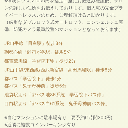
※体験レッスン1000円を指定口座にお振込み確認後、サロ
ンの詳しい住所をお伝えしております。個人宅の完全プラ
イベートレッスンのため、ご理解頂けると助かります。
（厳重なダブルロック式オートロック、コンシェルジュ完
備、防犯カメラ厳重設置のマンションとなっております）
JR山手線「目白駅」徒歩8分
副都心線「雑司が谷駅」徒歩5分
都電荒川線「学習院下駅」徒歩2分
JR山手線/東西線/西武新宿線「高田馬場駅」徒歩8分
都バス「学習院下」徒歩1分
都バス「鬼子母神前」徒歩5分
池袋駅より「都バス池86系統 学習院下バス停」
目白駅より「都バス白61系統 鬼子母神前バス停」
※自宅マンションに駐車場有り 要予約(1時間200円)
※近隣に複数コインパーキング有り