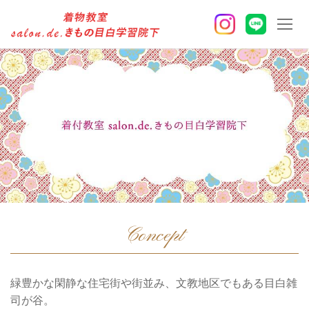
コ
ン
テ
ン
ツ
へ
ス
キ
ッ
プ
Concept
緑豊かな閑静な住宅街や街並み、文教地区でもある目白雑
司が谷。