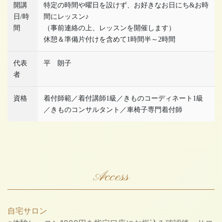
開講
特定の時間や曜日を設けず、お好きなお日にち&お時
日/時
間にレッスン♪
間
（事前連絡の上、レッスンを開催します）
休憩＆準備片付けを含めて1時間半～2時間
代表
平 朗子
者
資格
着付師範／着付講師1級／きものコーディネート1級
／きものコンサルタント／車椅子専門着付師
Access
自宅サロン